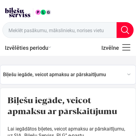
LAT
Tirdzniecības vietas
Meklēt pasākumu, mākslinieku, norises vietu
Izvēlēties periodu
Izvēlne
Visi
Latviešu
Biļešu iegāde, veicot apmaksu ar pārskaitījumu
Mūzika
Biļešu iegāde, veicot
Mūzika
apmaksu ar pārskaitījumu
Teātris
Lai iegādātos biļetes, veicot apmaksu ar pārskaitījumu,
Sports
uz SIA „Biļešu Serviss PLG” e-pastu