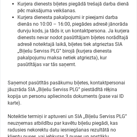
Kurjera dienests biļetes piegādā trešajā darba dienā
pēc maksājuma veikšanas.
Kurjera dienesta pakalpojumi ir pieejami darba
dienās no 10:00 – 16:00, piegādes adresē jānorāda
durvju kods, ja tāds ir, un kontaktpersona. Ja kurjera
dienests nevar nodot pasūtītājam biļetes norādītajā
adresē noteiktajā laikā, biļetes tiek atgrieztas SIA
„Biļešu Serviss
PLG
” birojā (kurjera dienesta
pakalpojumu maksa netiek atgriezta), kur
pasūtītājas var tās saņemt.
Saņemot pasūtītās pasākumu biļetes, kontaktpersonai
jāuzrāda SIA „Biļešu Serviss PLG” piestādītā rēķina
kopija un personu apliecinošs dokuments (pase vai ID
karte).
Noteiktie termiņi ir aptuveni un SIA „Biļešu Serviss
PLG
”
neuzņemas atbildību par kavētu biļešu piegādi, kas
radusies nekorektu datu iesniegšanas rezultātā no
klientu puses, vai jebkuras 3.puses un apstākļu