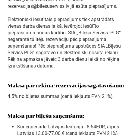
rezervacijas@bilesuserviss.lv jāiesūta pieprasījums.
Ģimenei
Elektroniski iesūtītais pieprasījums tiek apstrādāts
vienas darba dienas laikā, ievērojot iesūtīto
pieprasījumu rindas kārtību. SIA „Biļešu Serviss PLG”
Festivāls
negarantē tūlītēju rezervāciju pēc pieprasījuma
saņemšanas! Pēc pieprasījuma apstrādes SIA „Biļešu
Serviss PLG” sagatavo un elektroniski nosūta rēķinu.
Semināri
Rēķina apmaksa jāveic 3 darba dienu laikā no rēķina
izrakstīšanas datuma.
Dāvanu
kartes
Maksa par rēķina/rezervācijas sagatavošanu:
4.5% no biļetes summas (cenā iekļauts PVN 21%)
Kino
Maksa par biļešu saņemšanu:
Kurjerpiegāde Latvijas teritorijā - 8.54EUR, ārpus
Latvijas 13.00-77.00 € (cenā iekļauts PVN 21%)