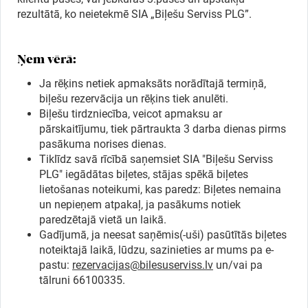
rezultātā, ko neietekmē SIA „Biļešu Serviss PLG”.
Ņem vērā:
Ja rēķins netiek apmaksāts norādītajā termiņā,
biļešu rezervācija un rēķins tiek anulēti.
Biļešu tirdzniecība, veicot apmaksu ar
pārskaitījumu, tiek pārtraukta 3 darba dienas pirms
pasākuma norises dienas.
Tiklīdz savā rīcībā saņemsiet SIA "Biļešu Serviss
PLG" iegādātas biļetes, stājas spēkā biļetes
lietošanas noteikumi, kas paredz: Biļetes nemaina
un nepieņem atpakaļ, ja pasākums notiek
paredzētajā vietā un laikā.
Gadījumā, ja neesat saņēmis(-uši) pasūtītās biļetes
noteiktajā laikā, lūdzu, sazinieties ar mums pa e-
pastu:
rezervacijas@bilesuserviss.lv
un/vai pa
tālruni 66100335.