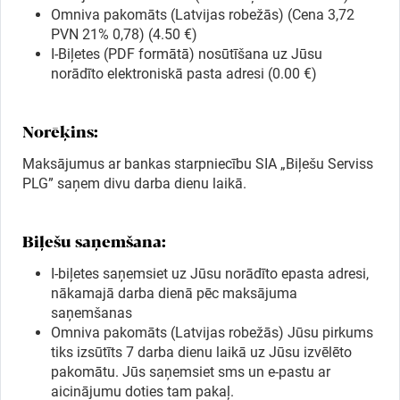
Omniva pakomāts (Latvijas robežās) (Cena 3,72
PVN 21% 0,78) (4.50 €)
I-Biļetes (PDF formātā) nosūtīšana uz Jūsu
Meklēt kartē
norādīto elektroniskā pasta adresi (0.00 €)
Izvēlēties
Norēķins:
periodu
Maksājumus ar bankas starpniecību SIA „Biļešu Serviss
PLG” saņem divu darba dienu laikā.
Biļešu saņemšana:
I-biļetes saņemsiet uz Jūsu norādīto epasta adresi,
nākamajā darba dienā pēc maksājuma
saņemšanas
Omniva pakomāts (Latvijas robežās) Jūsu pirkums
tiks izsūtīts 7 darba dienu laikā uz Jūsu izvēlēto
pakomātu. Jūs saņemsiet sms un e-pastu ar
aicinājumu doties tam pakaļ.