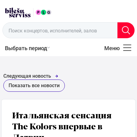
RUS
Пункты продажи
Поиск концертов, исполнителей, залов
Выбрать период
Меню
Все
Музыка
Следующая новость
Показать все новости
Театр
Спорт
Итальянская сенсация
The Kolors впервые в
Для
Латвии
семьи