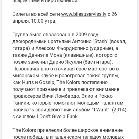
эффектами и пиротехникой.
Поиск на карте
Билеты во всей сети
www.bilesuserviss.lv
с 26
Выбрать
апреля, 10.00 утра.
период
Группа была образована в 2009 году
двоюродными братьями Антонио "Stash" (вокал,
гитара) и Алексом Фьордиспино (ударные), а
также Даниэле Мона (клавишные), которого
позже заменил Дарио Якулли (бас-гитара).
Первоначально оттачивая свое мастерство в
миланском клубе и разогревая такие группы,
как Hurts и Gossip, The Kolors постепенно
получают признание и привлекают внимание
продюсеров Вичи Ломбардо, Элио и Рокко
Таники, которые помогают молодым талантам
написать свой дебютный альбом “I Want” (2014)
с синглом I Don’t Give a Funk.
The Kolors привлекли более широкое внимание
после победы в итальянском телешоу молодых