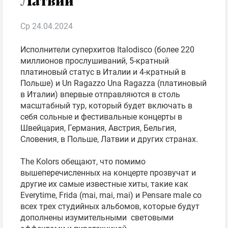
Ср 24.04.2024
Фестиваль
Исполнители суперхитов Italodisco (более 220
Семинар
миллионов прослушиваний, 5-кратный
платиновый статус в Италии и 4-кратный в
Польше) и Un Ragazzo Una Ragazza (платиновый
Подарочные
в Италии) впервые отправляются в столь
карты
масштабный тур, который будет включать в
себя сольные и фестивальные концерты в
Швейцария, Германия, Австрия, Бельгия,
Кино
Словения, в Польше, Латвии и других странах.
The Kolors обещают, что помимо
вышеперечисленных на концерте прозвучат и
другие их самые известные хиты, такие как
Everytime, Frida (mai, mai, mai) и Pensare male со
всех трех студийных альбомов, которые будут
дополнены изумительными световыми